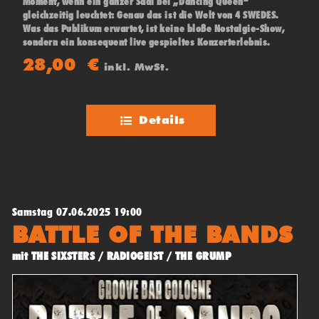
Moment, wenn ein ganzer Saal bei „Dancing Queen“
gleichzeitig leuchtet: Genau das ist die Welt von 4 SWEDES.
Was das Publikum erwartet, ist keine bloße Nostalgie-Show,
sondern ein konsequent live gespieltes Konzerterlebnis.
Hier stehen kraftvolle Band-Performance, stimmliche
28,00
€
inkl. MwSt.
Präzision und eine Dynamik im Fokus, die ABBA nicht einfach
kopiert, sondern würdig zitiert
Details
Samstag 07.06.2025 19:00
BATTLE OF THE BANDS
mit THE SIXSTERS / RADIOGEIST / THE GRUMP