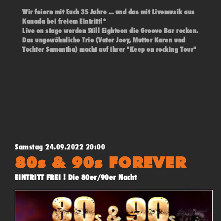
Wir feiern mit Euch 35 Jahre ... und das mit Livemusik aus
Kanada bei freiem Eintritt!*
Live on stage werden Still Eighteen die Groove Bar rocken.
Das ungewöhnliche Trio (Vater Joey, Mutter Karen und
Tochter Samantha) macht auf ihrer "Keep on rocking Tour"
bei uns ihre letzte Station. Alternative Rock mit eigenen
Stücken, gepaart mit Klassikern und weniger bekanntem u.a.
von Queen, REM, Bowie, Hendrix und den Rolling Stones.
Einlass ab 19 Uhr - Beginn 20 Uhr - (*"Pay what you want" -
Konzert)
Samstag 24.09.2022 20:00
80s & 90s FOREVER
EINTRITT FREI ! Die 80er/90er Nacht