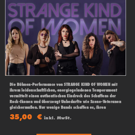
Die Bühnen-Performance von STRANGE KIND OF WOMEN mit
ihrem leidenschaftlichen, energiegeladenen Temperament
vermittelt einen authentischen Eindruck des Schaffens der
Rock-Ikonen und überzeugt Unbedarfte wie Szene-Veteranen
gleichermaßen. Nur wenige Bands schaffen es, ihren
Vorbildern in Show und Sound tatsächlich nahe zu kommen.
35,00
€
inkl. MwSt.
Darauf wurde auch Ian Paice (der legendäre
Schlagzeugerund das aktuell einzig verbliebene
Gründungsmitglied von Deep Purple), aufmerksam und ist