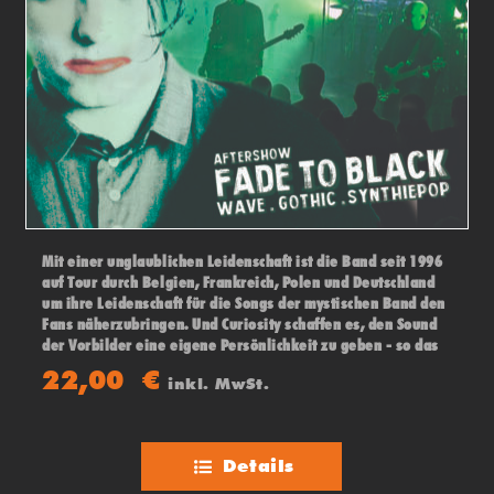
Mit einer unglaublichen Leidenschaft ist die Band seit 1996
auf Tour durch Belgien, Frankreich, Polen und Deutschland
um ihre Leidenschaft für die Songs der mystischen Band den
Fans näherzubringen. Und Curiosity schaffen es, den Sound
der Vorbilder eine eigene Persönlichkeit zu geben - so das
die Fans in das Universum einer excellenten THE CURE Show
22,00
€
inkl. MwSt.
abtauchen können. Danach "FADE TO BLACK" Aftershow-Party
Details