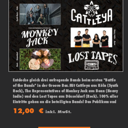
Entdecke gleich drei aufregende Bands beim ersten "Battle
of the Bands" in der Groove Bar. Mit Cattleya aus Köln (Synth
Rock), The Representatives of Monkey Jack aus Bonn (Heavy
Indie) und den Lost Tapes aus Düsseldorf (Rock). 100% aller
Eintritte gehen an die beteiligten Bands! Das Publikum und
eine Jury entscheiden über den Sieger des Abends!
12,00
€
inkl. MwSt.