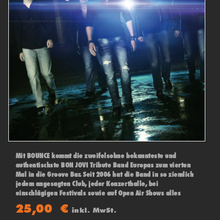
Mit BOUNCE kommt die zweifelsohne bekannteste und
authentischste BON JOVI Tribute Band Europas zum vierten
Mal in die Groove Bar. Seit 2006 hat die Band in so ziemlich
jedem angesagten Club, jeder Konzerthalle, bei
einschlägigen Festivals sowie auf Open Air Shows alles
„abgeräumt“
25,00
€
inkl. MwSt.