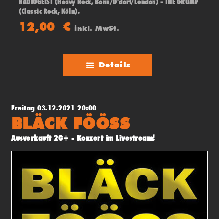
RADIOGEIST (Heavy Rock, Bonn/D'dorf/London) - THE GRUMP
(Classic Rock, Köln).
12,00
€
inkl. MwSt.
Details
Freitag 03.12.2021 20:00
BLÄCK FÖÖSS
Ausverkauft 2G+ - Konzert im Livestream!