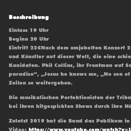
Beschreibung
Einlass 19 Uhr
Beginn 20 Uhr
Eintritt 22€Nach dem umjubelten Konzert 2
und Künstler auf dieser Welt, die eine schie
Kanidaten. Phil Collins, ihr Frontman auf S
paradise“, „Jesus he knows me, „No son of
Zeilen so weitergehen.
Die musikalischen Perfektionisten der Tri
bei ihren hitgespickten Shows durch ihre N
Zuletzt 2019 hat die Band das Publikum i
Video:
https://www.youtube.com/watch?v=