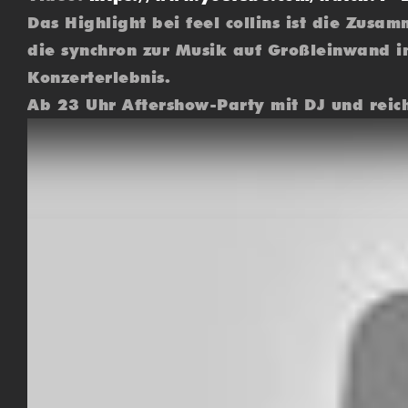
Das Highlight bei feel collins ist die Zusa
die synchron zur Musik auf Großleinwand im
Konzerterlebnis.
Ab 23 Uhr Aftershow-Party mit DJ und reic