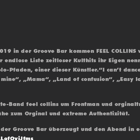
019 in der Groove Bar kommen FEEL COLLINS wi
r endlose Liste zeitloser Kulthits ihr Eigen ne
olo-Pfaden, einer dieser Künstler.“I can’t danc
 mine“, „Mama“, „Land of confusion“, „Easy lo
bute-Band feel collins um Frontman und orgina
ähe zum Orginal und extreme Authentizität.
n der Groove Bar überzeugt und den Abend in 
LLofOyiJfms