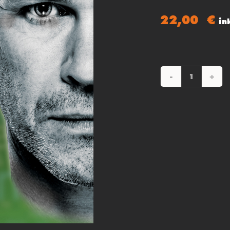
22,00
€
in
FEEL
COLLIN
Menge