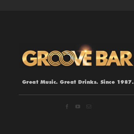
Great Music. Great Drinks. Since 1987.