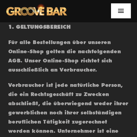
Zum
Inhalt
Toggle
springen
Naviga
1. GELTUNGSBEREICH
EVENTS
Für alle Bestellungen über unseren
NEWS
Online-Shop gelten die nachfolgenden
AGB. Unser Online-Shop richtet sich
YOUTUBE
ausschließlich an Verbraucher.
INFOS
Verbraucher ist jede natürliche Person,
die ein Rechtsgeschäft zu Zwecken
SUCHE
abschließt, die überwiegend weder ihrer
gewerblichen noch ihrer selbständigen
FACEBOOK
beruflichen Tätigkeit zugerechnet
werden können. Unternehmer ist eine
YOUTUBE