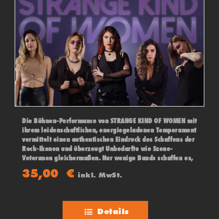
Die Bühnen-Performance von STRANGE KIND OF WOMEN mit
ihrem leidenschaftlichen, energiegeladenen Temperament
vermittelt einen authentischen Eindruck des Schaffens der
Rock-Ikonen und überzeugt Unbedarfte wie Szene-
Veteranen gleichermaßen. Nur wenige Bands schaffen es,
ihren Vorbildern in Show und Sound tatsächlich nahe zu
35,00
€
inkl. MwSt.
kommen. Darauf wurde auch Ian Paice (der legendäre
Schlagzeugerund das aktuell einzig verbliebene
Gründungsmitglied von Deep Purple), aufmerksam und ist
seitdem so sehr begeistert, dass er sogar auf einem
Details
gemeinsamen Konzert in Graz mit Ihnen spielte