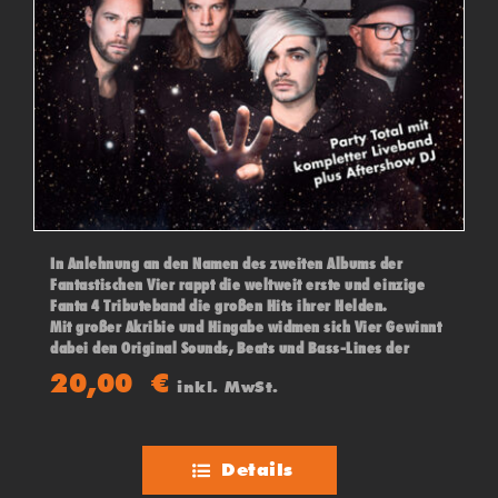
In Anlehnung an den Namen des zweiten Albums der
Fantastischen Vier rappt die weltweit erste und einzige
Fanta 4 Tributeband die großen Hits ihrer Helden.
Mit großer Akribie und Hingabe widmen sich Vier Gewinnt
dabei den Original Sounds, Beats und Bass-Lines der
„Fantas“ und geben gekonnt die zungenbrecherischen
20,00
€
inkl. MwSt.
Sprechgesänge ihrer Vorbilder zum Besten.
Details