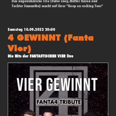
Das ungewöhnliche Trio (Vater Joey, Mutter Karen und
Tochter Samantha) macht auf ihrer "Keep on rocking Tour"
bei uns ihre letzte Station. Alternative Rock mit eigenen
Stücken, gepaart mit Klassikern und weniger bekanntem
u.a. von Queen, REM, Bowie, Hendrix und den Rolling
Stones.
Samstag 10.09.2022 20:00
Einlass ab 19 Uhr - Beginn 20 Uhr - (*"Pay what you want"
4 GEWINNT (Fanta
- Konzert)
Vier)
Die Hits der FANTASTISCHEN VIER live