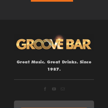
1
2
3
Vor
Great Music. Great Drinks. Since
1987.