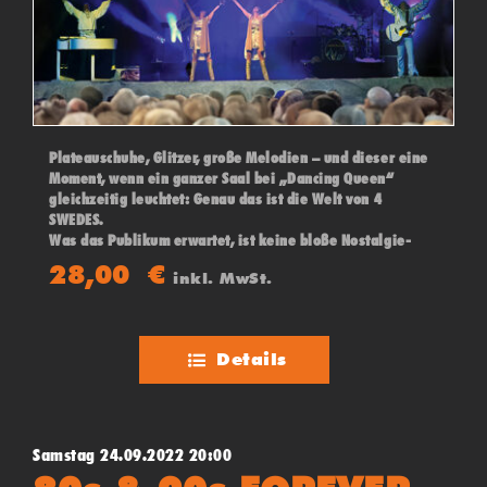
Plateauschuhe, Glitzer, große Melodien – und dieser eine
Moment, wenn ein ganzer Saal bei „Dancing Queen“
gleichzeitig leuchtet: Genau das ist die Welt von 4
SWEDES.
Was das Publikum erwartet, ist keine bloße Nostalgie-
Show, sondern ein konsequent live gespieltes
28,00
€
inkl. MwSt.
Konzerterlebnis. Hier stehen kraftvolle Band-
Performance, stimmliche Präzision und eine Dynamik im
Fokus, die ABBA nicht einfach kopiert, sondern würdig
zitiert
Details
Samstag 24.09.2022 20:00