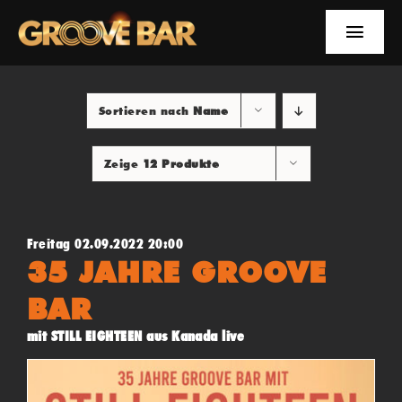
Zum
Inhalt
Toggle
springen
Naviga
EVENTS
Sortieren nach
Name
NEWS
Zeige
12 Produkte
YOUTUBE
INFOS
Freitag 02.09.2022 20:00
35 JAHRE GROOVE
SUCHE
BAR
mit STILL EIGHTEEN aus Kanada live
FACEBOOK
YOUTUBE