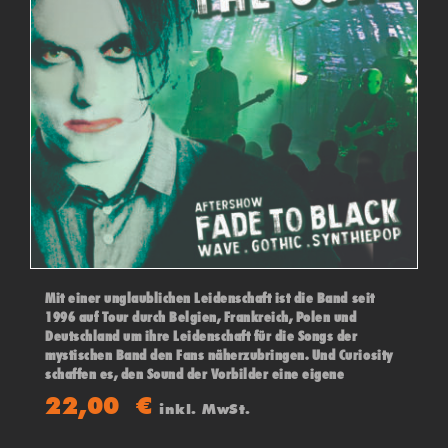
Mit einer unglaublichen Leidenschaft ist die Band seit
1996 auf Tour durch Belgien, Frankreich, Polen und
Deutschland um ihre Leidenschaft für die Songs der
mystischen Band den Fans näherzubringen. Und Curiosity
schaffen es, den Sound der Vorbilder eine eigene
Persönlichkeit zu geben - so das die Fans in das
22,00
€
inkl. MwSt.
Universum einer excellenten THE CURE Show abtauchen
können. Danach "FADE TO BLACK" Aftershow-Party