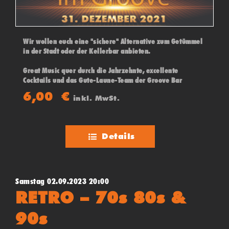
Wir wollen euch eine "sichere" Alternative zum Getümmel
in der Stadt oder der Kellerbar anbieten.
Great Music quer durch die Jahrzehnte, excellente
Cocktails und das Gute-Laune-Team der Groove Bar
erwarten euch.
6,00
€
inkl. MwSt.
Einlass ab 20 Uhr - Eintritt 6 Euro
(Veranstaltung 2G und gemäß der aktuellen Verordnung)
Details
Samstag 02.09.2023 20:00
RETRO – 70s 80s &
90s