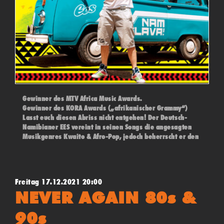
Gewinner des MTV Africa Music Awards.
Gewinner des KORA Awards („afrikanischer Grammy“)
Lasst euch diesen Abriss nicht entgehen! Der Deutsch-
Namibianer EES vereint in seinen Songs die angesagten
Musikgenres Kwaito & Afro-Pop, jedoch beherrscht er den
House, Reggae und Hip-Hop ebenfalls spielend, was ihn in
Afrika bereits zum Star machte
Freitag 17.12.2021 20:00
NEVER AGAIN 80s &
90s