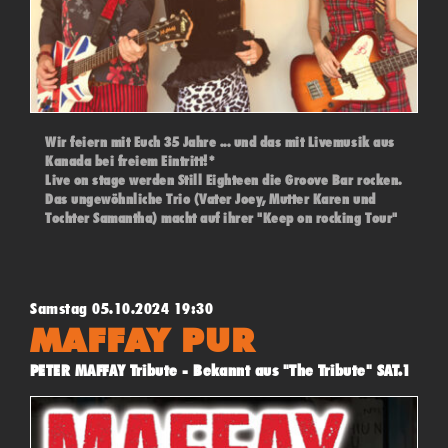
Wir feiern mit Euch 35 Jahre ... und das mit Livemusik aus
Kanada bei freiem Eintritt!*
Live on stage werden Still Eighteen die Groove Bar rocken.
Das ungewöhnliche Trio (Vater Joey, Mutter Karen und
Tochter Samantha) macht auf ihrer "Keep on rocking Tour"
bei uns ihre letzte Station. Alternative Rock mit eigenen
Stücken, gepaart mit Klassikern und weniger bekanntem
u.a. von Queen, REM, Bowie, Hendrix und den Rolling
Stones.
Samstag 05.10.2024 19:30
Einlass ab 19 Uhr - Beginn 20 Uhr - (*"Pay what you want"
MAFFAY PUR
- Konzert)
PETER MAFFAY Tribute - Bekannt aus "The Tribute" SAT.1