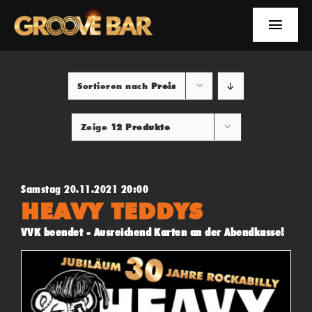
Zum
Inhalt
Toggle
springen
Naviga
EVENTS
Sortieren nach
Preis
NEWS
Zeige
12 Produkte
YOUTUBE
INFOS
Samstag 20.11.2021 20:00
HEAVY TEDDYS
SUCHE
VVK beendet - Ausreichend Karten an der Abendkasse!
FACEBOOK
YOUTUBE