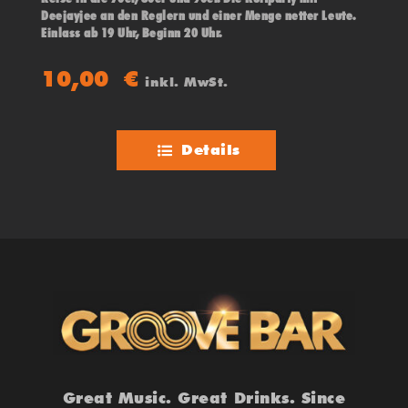
Deejayjee an den Reglern und einer Menge netter Leute.
Einlass ab 19 Uhr, Beginn 20 Uhr.
10,00
€
inkl. MwSt.
Details
1
2
3
Vor
Great Music. Great Drinks. Since