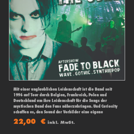
Mit einer unglaublichen Leidenschaft ist die Band seit
1996 auf Tour durch Belgien, Frankreich, Polen und
Deutschland um ihre Leidenschaft für die Songs der
mystischen Band den Fans näherzubringen. Und Curiosity
schaffen es, den Sound der Vorbilder eine eigene
Persönlichkeit zu geben - so das die Fans in das
22,00
€
inkl. MwSt.
Universum einer excellenten THE CURE Show abtauchen
können. Danach "FADE TO BLACK" Aftershow-Party