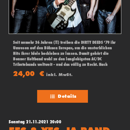
Seit numehr 36 Jahren (!!) treiben die DIRTY DEEDS ‘79 ihr
Unwesen auf den Bühnen Europas, um die unsterblichen
Hits ihrer Idole hochleben zu lassen. Damit gehört die
Bonner Kultband wohl zu den langlebigsten AC/DC
Tributebands weltweit - und das völlig zu Recht. Nach
hunderten von begeisternden Konzerten gelten die DIRTY
24,00
€
inkl. MwSt.
DEEDS `79 immer noch als Inbegriff einer Power-
Maschine, die einen Fokus auf die frühen AC/DC Songs der
Bon Scott Ära legt, sich dabei aber auch den einen oder
anderen "neueren" Song vornimmt.
Details
Sonntag 21.11.2021 20:00