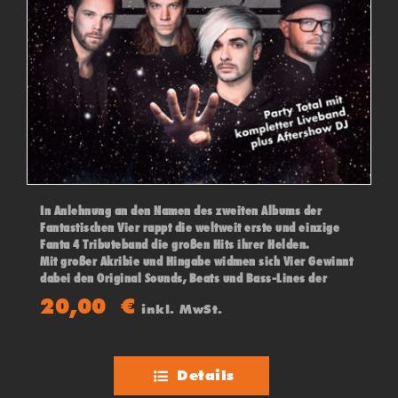
In Anlehnung an den Namen des zweiten Albums der
Fantastischen Vier rappt die weltweit erste und einzige
Fanta 4 Tributeband die großen Hits ihrer Helden.
Mit großer Akribie und Hingabe widmen sich Vier Gewinnt
dabei den Original Sounds, Beats und Bass-Lines der
„Fantas“ und geben gekonnt die zungenbrecherischen
20,00
€
inkl. MwSt.
Sprechgesänge ihrer Vorbilder zum Besten.
Details