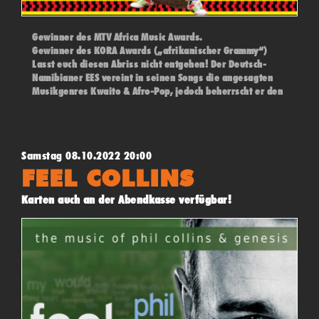
Gewinner des MTV Africa Music Awards.
Gewinner des KORA Awards („afrikanischer Grammy“)
Lasst euch diesen Abriss nicht entgehen! Der Deutsch-
Namibianer EES vereint in seinen Songs die angesagten
Musikgenres Kwaito & Afro-Pop, jedoch beherrscht er den
House, Reggae und Hip-Hop ebenfalls spielend, was ihn in
Afrika bereits zum Star machte
Samstag 08.10.2022 20:00
FEEL COLLINS
Karten auch an der Abendkasse verfügbar!