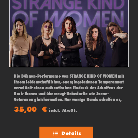
Die Bühnen-Performance von STRANGE KIND OF WOMEN mit
ihrem leidenschaftlichen, energiegeladenen Temperament
vermittelt einen authentischen Eindruck des Schaffens der
Rock-Ikonen und überzeugt Unbedarfte wie Szene-
Veteranen gleichermaßen. Nur wenige Bands schaffen es,
ihren Vorbildern in Show und Sound tatsächlich nahe zu
35,00
€
inkl. MwSt.
kommen. Darauf wurde auch Ian Paice (der legendäre
Schlagzeugerund das aktuell einzig verbliebene
Gründungsmitglied von Deep Purple), aufmerksam und ist
seitdem so sehr begeistert, dass er sogar auf einem
Details
gemeinsamen Konzert in Graz mit Ihnen spielte