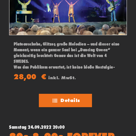
Plateauschuhe, Glitzer, große Melodien – und dieser eine
Moment, wenn ein ganzer Saal bei „Dancing Queen“
gleichzeitig leuchtet: Genau das ist die Welt von 4
SWEDES.
Was das Publikum erwartet, ist keine bloße Nostalgie-
Show, sondern ein konsequent live gespieltes
28,00
€
inkl. MwSt.
Konzerterlebnis. Hier stehen kraftvolle Band-
Performance, stimmliche Präzision und eine Dynamik im
Fokus, die ABBA nicht einfach kopiert, sondern würdig
zitiert
Details
Samstag 24.09.2022 20:00