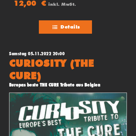
12,00
€
inkl. MwSt.
Sieger des Abends!
Details
Samstag 05.11.2022 20:00
CURIOSITY (THE
CURE)
Europas beste THE CURE Tribute aus Belgien