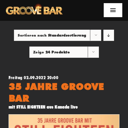
Zum
Inhalt
Toggle
springen
Naviga
EVENTS
Sortieren nach
Standardsortierung
NEWS
Zeige
24 Produkte
YOUTUBE
INFOS
Freitag 02.09.2022 20:00
35 JAHRE GROOVE
SUCHE
BAR
mit STILL EIGHTEEN aus Kanada live
FACEBOOK
YOUTUBE