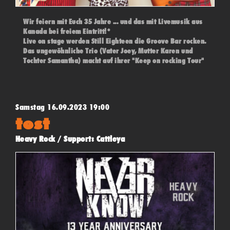
Wir feiern mit Euch 35 Jahre ... und das mit Livemusik aus
Kanada bei freiem Eintritt!*
Live on stage werden Still Eighteen die Groove Bar rocken.
Das ungewöhnliche Trio (Vater Joey, Mutter Karen und
Tochter Samantha) macht auf ihrer "Keep on rocking Tour"
bei uns ihre letzte Station. Alternative Rock mit eigenen
Stücken, gepaart mit Klassikern und weniger bekanntem
u.a. von Queen, REM, Bowie, Hendrix und den Rolling
Stones.
Samstag 16.09.2023 19:00
Einlass ab 19 Uhr - Beginn 20 Uhr - (*"Pay what you want"
test
- Konzert)
Heavy Rock / Support: Cattleya