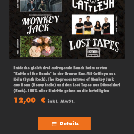
Entdecke gleich drei aufregende Bands beim ersten
"Battle of the Bands" in der Groove Bar. Mit Cattleya aus
Köln (Synth Rock), The Representatives of Monkey Jack
aus Bonn (Heavy Indie) und den Lost Tapes aus Düsseldorf
(Rock). 100% aller Eintritte gehen an die beteiligten
Bands! Das Publikum und eine Jury entscheiden über den
12,00
€
inkl. MwSt.
Sieger des Abends!
Details