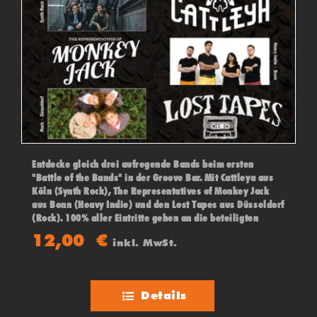
Entdecke gleich drei aufregende Bands beim ersten
"Battle of the Bands" in der Groove Bar. Mit Cattleya aus
Köln (Synth Rock), The Representatives of Monkey Jack
aus Bonn (Heavy Indie) und den Lost Tapes aus Düsseldorf
(Rock). 100% aller Eintritte gehen an die beteiligten
Bands! Das Publikum und eine Jury entscheiden über den
12,00
€
inkl. MwSt.
Sieger des Abends!
Details