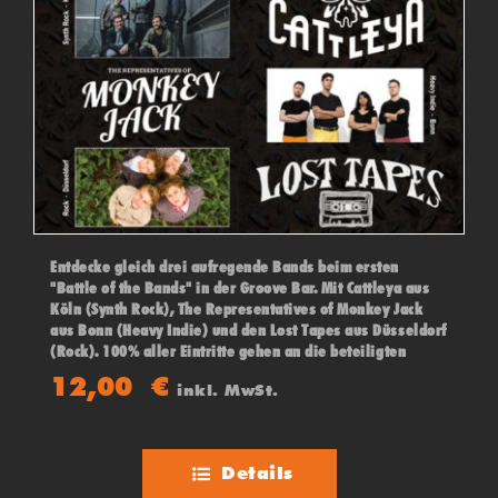
Entdecke gleich drei aufregende Bands beim ersten
"Battle of the Bands" in der Groove Bar. Mit Cattleya aus
Köln (Synth Rock), The Representatives of Monkey Jack
aus Bonn (Heavy Indie) und den Lost Tapes aus Düsseldorf
(Rock). 100% aller Eintritte gehen an die beteiligten
Bands! Das Publikum und eine Jury entscheiden über den
12,00
€
inkl. MwSt.
Sieger des Abends!
Details