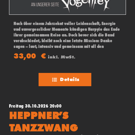
Nach über einem Jahrzehnt voller Leidenschaft, Energie
und unvergesslicher Momente kündigen Harpyie das Ende
ihrer gemeinsamen Reise an. Doch bevor sich die Band
verabschiedet, bleibt noch eine letzte Mission: Danke
sagen – laut, intensiv und gemeinsam mit all den
Menschen, die diesen Weg möglich gemacht haben. An
33,00
€
inkl. MwSt.
ihrer Seite: VOGELFREY.
Details
Freitag 30.10.2026 20:00
HEPPNER’S
TANZZWANG