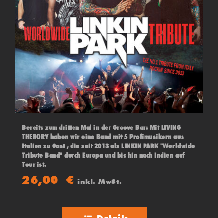
Bereits zum dritten Mal in der Groove Bar: Mit LIVING
THERORY haben wir eine Band mit 5 Profimusikern aus
Italien zu Gast , die seit 2013 als LINKIN PARK "Worldwide
Tribute Band" durch Europa und bis hin nach Indien auf
Tour ist.
Hier verbündet sich Energie mit Power mit Liebe zum
26,00
€
inkl. MwSt.
Detail! LIVING THEORY bringen Linkin Park auf dem Punkt
auf die Bühne und führen wie die Originale, durch eine
durchdachtes und einzigartiges Showkonzept.
Details