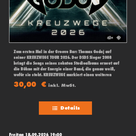
Zum ersten Mal in der Groove Bar: Thomas Godoj auf
seiner KREUZWEGE TOUR 2026. Der DSDS Sieger 2008
bringt die Songs seines zehnten Studioalbums erneut auf
die Bühne mit der Energie einer Band, die genau weiß,
wofür sie steht. KREUZWEGE markiert einen weiteren
konsequenten Schritt in der künstlerischen Entwicklung
30,00
€
inkl. MwSt.
des Musikers.
Details
Freitag 18.09.2026 19:00