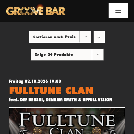
Zum
Inhalt
Toggle
springen
Naviga
EVENTS
Sortieren nach
Preis
NEWS
Zeige
24 Produkte
YOUTUBE
INFOS
Freitag 02.10.2026 19:00
FULLTUNE CLAN
SUCHE
feat. DEF BENSKI, DENHAM SMITH & UPFULL VISION
FACEBOOK
YOUTUBE