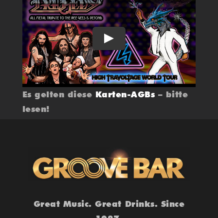
Play
Es gelten diese
Karten-AGBs
– bitte
lesen!
Great Music. Great Drinks. Since