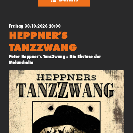
Freitag 30.10.2026 20:00
HEPPNER’S
TANZZWANG
Peter Heppner's TanzZwang - Die Ekstase der
Melancholie