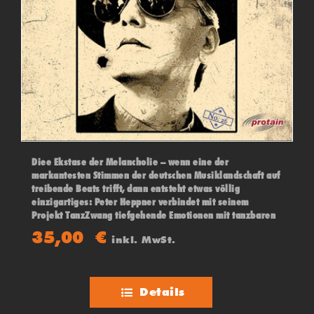
Diee Ekstase der Melancholie – wenn eine der
markantesten Stimmen der deutschen Musiklandschaft auf
treibende Beats trifft, dann entsteht etwas völlig
einzigartiges: Peter Heppner verbindet mit seinem
Projekt TanzZwang tiefgehende Emotionen mit tanzbaren
Tönen.
35,00
€
inkl. MwSt.
Details