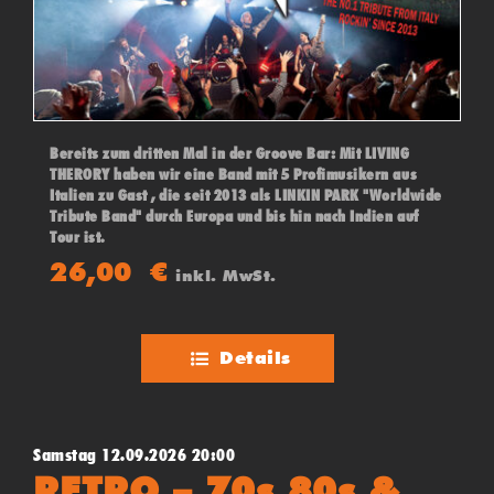
Bereits zum dritten Mal in der Groove Bar: Mit LIVING
THERORY haben wir eine Band mit 5 Profimusikern aus
Italien zu Gast , die seit 2013 als LINKIN PARK "Worldwide
Tribute Band" durch Europa und bis hin nach Indien auf
Tour ist.
Hier verbündet sich Energie mit Power mit Liebe zum
26,00
€
inkl. MwSt.
Detail! LIVING THEORY bringen Linkin Park auf dem Punkt
auf die Bühne und führen wie die Originale, durch eine
durchdachtes und einzigartiges Showkonzept.
Details
Samstag 12.09.2026 20:00
RETRO – 70s 80s &