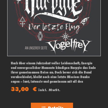
Nach über einem Jahrzehnt voller Leidenschaft, Energie
und unvergesslicher Momente kündigen Harpyie das Ende
ihrer gemeinsamen Reise an. Doch bevor sich die Band
verabschiedet, bleibt noch eine letzte Mission: Danke
sagen – laut, intensiv und gemeinsam mit all den
Menschen, die diesen Weg möglich gemacht haben. An
33,00
€
inkl. MwSt.
ihrer Seite: VOGELFREY.
Details