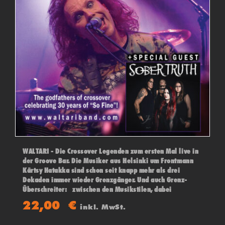
WALTARI - Die Crossover Legenden zum ersten Mal live in
der Groove Bar. Die Musiker aus Helsinki um Frontmann
Kärtsy Hatakka sind schon seit knapp mehr als drei
Dekaden immer wieder Grenzgänger. Und auch Grenz-
Überschreiter: zwischen den Musikstilen, dabei
stilbildend für den Begriff „Crossover“ – und in den 90ern
22,00
€
inkl. MwSt.
ein Muss für den „Über-den-Tellerrand-Hörenden“-
Musikliebhaber.