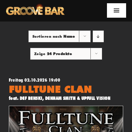
Zum
Inhalt
Toggle
springen
Naviga
EVENTS
Sortieren nach
Name
NEWS
Zeige
24 Produkte
YOUTUBE
INFOS
Freitag 02.10.2026 19:00
FULLTUNE CLAN
SUCHE
feat. DEF BENSKI, DENHAM SMITH & UPFULL VISION
FACEBOOK
YOUTUBE