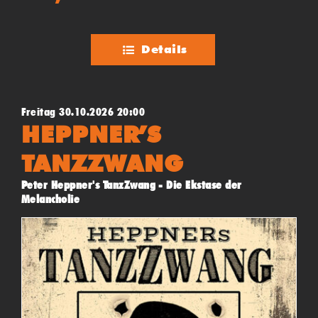
auf die Bühne und führen wie die Originale, durch eine
durchdachtes und einzigartiges Showkonzept.
Details
Freitag 30.10.2026 20:00
HEPPNER’S
TANZZWANG
Peter Heppner's TanzZwang - Die Ekstase der
Melancholie