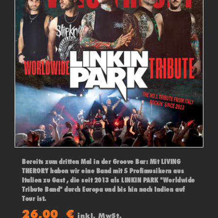
Bereits zum dritten Mal in der Groove Bar: Mit LIVING
THERORY haben wir eine Band mit 5 Profimusikern aus
Italien zu Gast , die seit 2013 als LINKIN PARK "Worldwide
Tribute Band" durch Europa und bis hin nach Indien auf
Tour ist.
Hier verbündet sich Energie mit Power mit Liebe zum
26,00
€
inkl. MwSt.
Detail! LIVING THEORY bringen Linkin Park auf dem Punkt