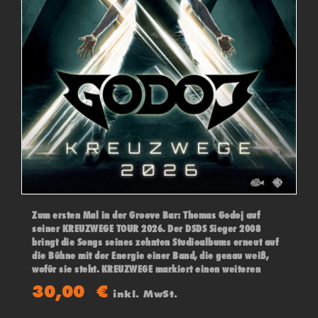
Zum ersten Mal in der Groove Bar: Thomas Godoj auf
seiner KREUZWEGE TOUR 2026. Der DSDS Sieger 2008
bringt die Songs seines zehnten Studioalbums erneut auf
die Bühne mit der Energie einer Band, die genau weiß,
wofür sie steht. KREUZWEGE markiert einen weiteren
konsequenten Schritt in der künstlerischen Entwicklung
30,00
€
inkl. MwSt.
des Musikers.