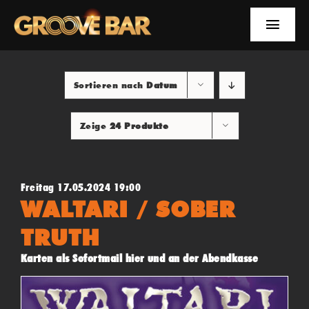
Zum
Inhalt
Toggle
springen
Naviga
EVENTS
Sortieren nach
Datum
NEWS
Zeige
24 Produkte
YOUTUBE
INFOS
Freitag 17.05.2024 19:00
WALTARI / SOBER
SUCHE
TRUTH
Karten als Sofortmail hier und an der Abendkasse
FACEBOOK
YOUTUBE