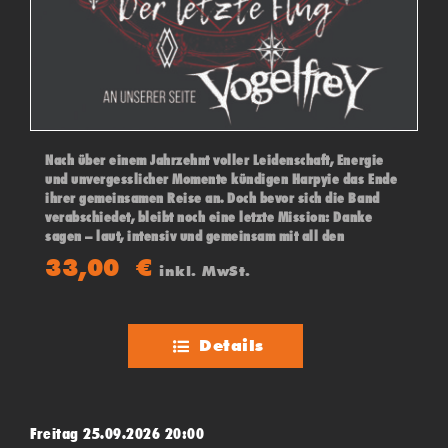
Nach über einem Jahrzehnt voller Leidenschaft, Energie
und unvergesslicher Momente kündigen Harpyie das Ende
ihrer gemeinsamen Reise an. Doch bevor sich die Band
verabschiedet, bleibt noch eine letzte Mission: Danke
sagen – laut, intensiv und gemeinsam mit all den
Menschen, die diesen Weg möglich gemacht haben. An
33,00
€
inkl. MwSt.
ihrer Seite: VOGELFREY.
Details
Freitag 25.09.2026 20:00