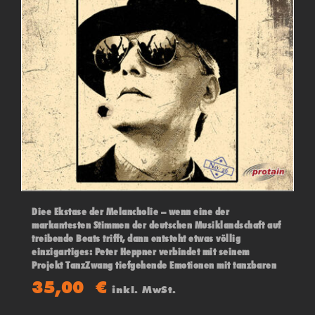
Diee Ekstase der Melancholie – wenn eine der
markantesten Stimmen der deutschen Musiklandschaft auf
treibende Beats trifft, dann entsteht etwas völlig
einzigartiges: Peter Heppner verbindet mit seinem
Projekt TanzZwang tiefgehende Emotionen mit tanzbaren
Tönen.
35,00
€
inkl. MwSt.