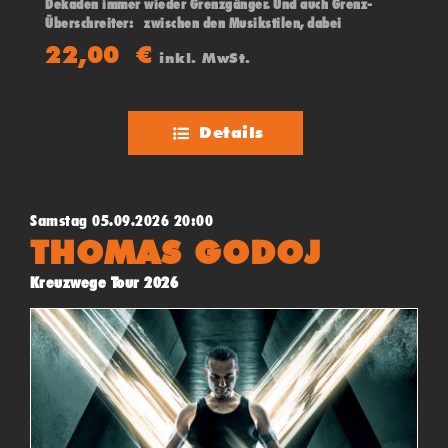
Dekaden immer wieder Grenzgänger. Und auch Grenz-
Überschreiter: zwischen den Musikstilen, dabei
stilbildend für den Begriff „Crossover“ – und in den 90ern
22,00
€
inkl. MwSt.
ein Muss für den „Über-den-Tellerrand-Hörenden“-
Musikliebhaber.
Details
Samstag 05.09.2026 20:00
THOMAS GODOJ
Kreuzwege Tour 2026