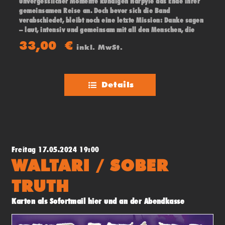
unvergesslicher Momente kündigen Harpyie das Ende ihrer
gemeinsamen Reise an. Doch bevor sich die Band
verabschiedet, bleibt noch eine letzte Mission: Danke sagen
– laut, intensiv und gemeinsam mit all den Menschen, die
diesen Weg möglich gemacht haben. An ihrer Seite:
33,00
€
inkl. MwSt.
VOGELFREY.
Details
Freitag 17.05.2024 19:00
WALTARI / SOBER
TRUTH
Karten als Sofortmail hier und an der Abendkasse