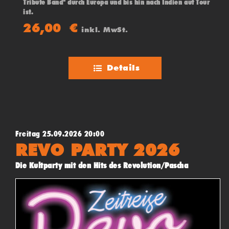
Tribute Band" durch Europa und bis hin nach Indien auf Tour
ist.
Hier verbündet sich Energie mit Power mit Liebe zum Detail!
26,00
€
inkl. MwSt.
LIVING THEORY bringen Linkin Park auf dem Punkt auf die
Bühne und führen wie die Originale, durch eine
durchdachtes und einzigartiges Showkonzept.
Details
Freitag 25.09.2026 20:00
REVO PARTY 2026
Die Kultparty mit den Hits des Revolution/Pascha