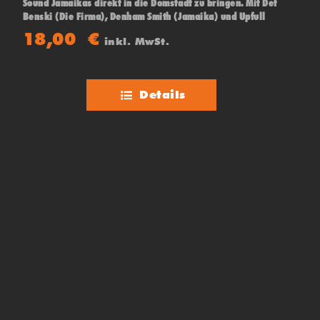
Sound Jamaikas direkt in die Domstadt zu bringen. Mit Def
Benski (Die Firma), Denham Smith (Jamaika) und Upfull
Vision (Trinidad & Tobago)
18,00
€
inkl. MwSt.
Details