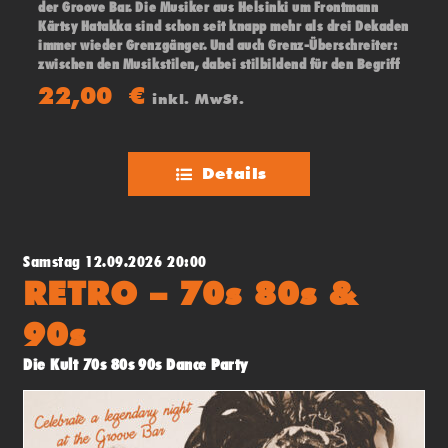
der Groove Bar. Die Musiker aus Helsinki um Frontmann
Kärtsy Hatakka sind schon seit knapp mehr als drei Dekaden
immer wieder Grenzgänger. Und auch Grenz-Überschreiter:
zwischen den Musikstilen, dabei stilbildend für den Begriff
„Crossover“ – und in den 90ern ein Muss für den „Über-den-
22,00
€
inkl. MwSt.
Tellerrand-Hörenden“-Musikliebhaber.
Details
Samstag 12.09.2026 20:00
RETRO – 70s 80s &
90s
Die Kult 70s 80s 90s Dance Party