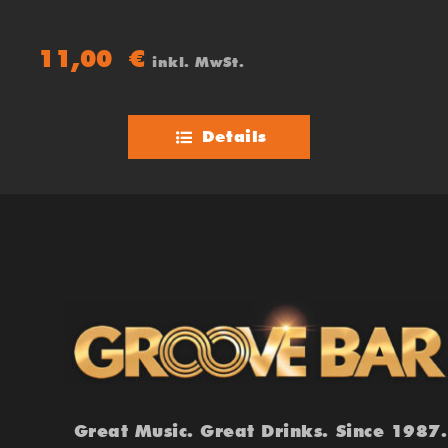
11,00
€
inkl. MwSt.
Details
Great Music. Great Drinks. Since 1987.