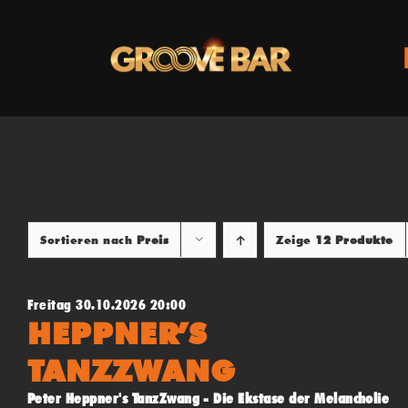
Zum
Inhalt
springen
Sortieren nach
Preis
Zeige
12 Produkte
Freitag 30.10.2026 20:00
HEPPNER’S
TANZZWANG
Peter Heppner's TanzZwang - Die Ekstase der Melancholie