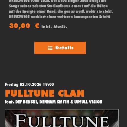
KREUZWEGE TOUR 2026. Der DSDS Sieger 2008 bringt die
Songs seines zehnten Studioalbums erneut auf die Bühne
mit der Energie einer Band, die genau weiß, wofür sie steht.
KREUZWEGE markiert einen weiteren konsequenten Schritt
in der künstlerischen Entwicklung des Musikers.
30,00
€
inkl. MwSt.
Details
Freitag 02.10.2026 19:00
FULLTUNE CLAN
feat. DEF BENSKI, DENHAM SMITH & UPFULL VISION