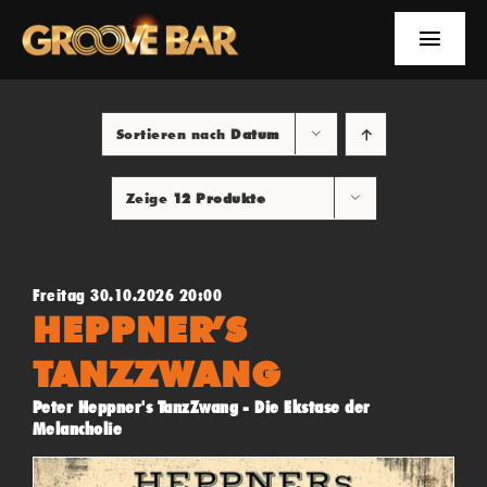
Zum
Inhalt
Toggle
springen
Naviga
EVENTS
Sortieren nach
Datum
NEWS
Zeige
12 Produkte
YOUTUBE
INFOS
Freitag 30.10.2026 20:00
HEPPNER’S
SUCHE
TANZZWANG
Peter Heppner's TanzZwang - Die Ekstase der
FACEBOOK
Melancholie
YOUTUBE