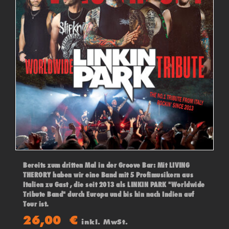
Bereits zum dritten Mal in der Groove Bar: Mit LIVING
THERORY haben wir eine Band mit 5 Profimusikern aus
Italien zu Gast , die seit 2013 als LINKIN PARK "Worldwide
Tribute Band" durch Europa und bis hin nach Indien auf
Tour ist.
Hier verbündet sich Energie mit Power mit Liebe zum
26,00
€
inkl. MwSt.
Detail! LIVING THEORY bringen Linkin Park auf dem Punkt