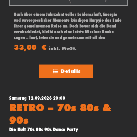
Nach über einem Jahrzehnt voller Leidenschaft, Energie
und unvergesslicher Momente kündigen Harpyie das Ende
ihrer gemeinsamen Reise an. Doch bevor sich die Band
verabschiedet, bleibt noch eine letzte Mission: Danke
sagen – laut, intensiv und gemeinsam mit all den
Menschen, die diesen Weg möglich gemacht haben. An
33,00
€
inkl. MwSt.
ihrer Seite: VOGELFREY.
Details
Samstag 12.09.2026 20:00
RETRO – 70s 80s &
90s
Die Kult 70s 80s 90s Dance Party