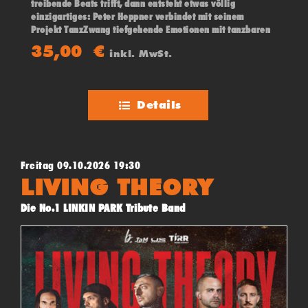
treibende Beats trifft, dann entsteht etwas völlig
einzigartiges: Peter Heppner verbindet mit seinem
Projekt TanzZwang tiefgehende Emotionen mit tanzbaren
Tönen.
35,00
€
inkl. MwSt.
Details
Freitag 09.10.2026 19:30
LIVING THEORY
Die No.1 LINKIN PARK Tribute Band