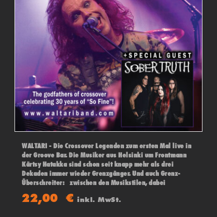
WALTARI - Die Crossover Legenden zum ersten Mal live in
der Groove Bar. Die Musiker aus Helsinki um Frontmann
Kärtsy Hatakka sind schon seit knapp mehr als drei
Dekaden immer wieder Grenzgänger. Und auch Grenz-
Überschreiter: zwischen den Musikstilen, dabei
stilbildend für den Begriff „Crossover“ – und in den 90ern
22,00
€
inkl. MwSt.
ein Muss für den „Über-den-Tellerrand-Hörenden“-
Musikliebhaber.