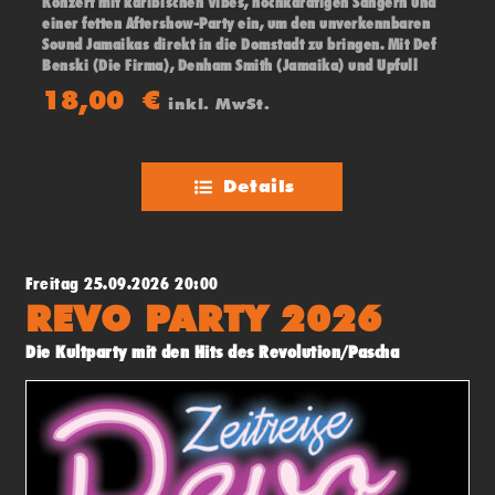
Konzert mit karibischen Vibes, hochkarätigen Sängern und
einer fetten Aftershow-Party ein, um den unverkennbaren
Sound Jamaikas direkt in die Domstadt zu bringen. Mit Def
Benski (Die Firma), Denham Smith (Jamaika) und Upfull
Vision (Trinidad & Tobago)
18,00
€
inkl. MwSt.
Details
Freitag 25.09.2026 20:00
REVO PARTY 2026
Die Kultparty mit den Hits des Revolution/Pascha