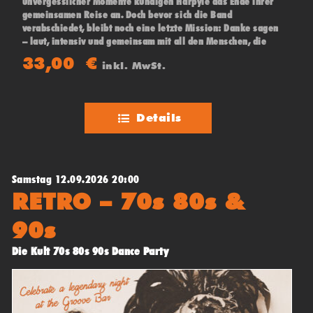
unvergesslicher Momente kündigen Harpyie das Ende ihrer
gemeinsamen Reise an. Doch bevor sich die Band
verabschiedet, bleibt noch eine letzte Mission: Danke sagen
– laut, intensiv und gemeinsam mit all den Menschen, die
diesen Weg möglich gemacht haben. An ihrer Seite:
33,00
€
inkl. MwSt.
VOGELFREY.
Details
Samstag 12.09.2026 20:00
RETRO – 70s 80s &
90s
Die Kult 70s 80s 90s Dance Party