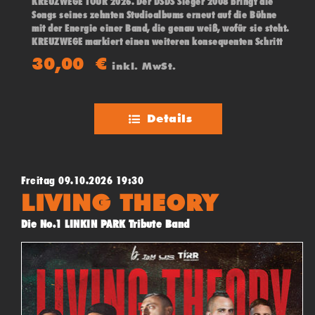
KREUZWEGE TOUR 2026. Der DSDS Sieger 2008 bringt die
Songs seines zehnten Studioalbums erneut auf die Bühne
mit der Energie einer Band, die genau weiß, wofür sie steht.
KREUZWEGE markiert einen weiteren konsequenten Schritt
in der künstlerischen Entwicklung des Musikers.
30,00
€
inkl. MwSt.
Details
Freitag 09.10.2026 19:30
LIVING THEORY
Die No.1 LINKIN PARK Tribute Band