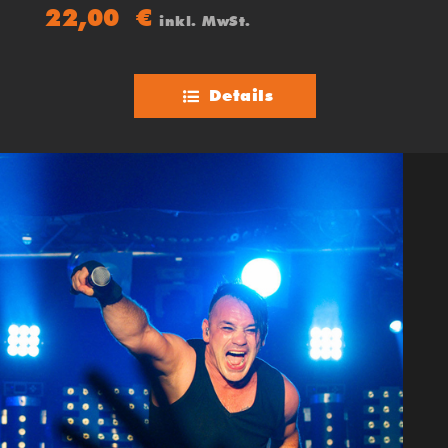
„Crossover“ – und in den 90ern ein Muss für den „Über-den-
22,00
€
inkl. MwSt.
Tellerrand-Hörenden“-Musikliebhaber.
Details