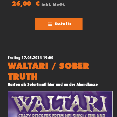
Hier verbündet sich Energie mit Power mit Liebe zum Detail!
26,00
€
inkl. MwSt.
LIVING THEORY bringen Linkin Park auf dem Punkt auf die
Bühne und führen wie die Originale, durch eine
durchdachtes und einzigartiges Showkonzept.
Details
Freitag 17.05.2024 19:00
WALTARI / SOBER
TRUTH
Karten als Sofortmail hier und an der Abendkasse