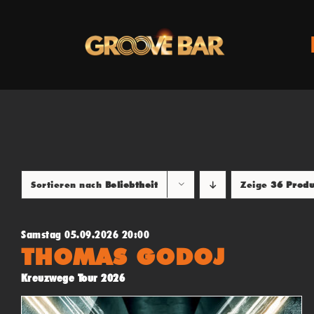
Zum
Inhalt
springen
Sortieren nach
Beliebtheit
Zeige
36 Prod
Samstag 05.09.2026 20:00
THOMAS GODOJ
Kreuzwege Tour 2026