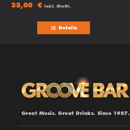
35,00
€
inkl. MwSt.
Details
Great Music. Great Drinks. Since 1987.