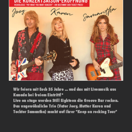
Wir feiern mit Euch 35 Jahre ... und das mit Livemusik aus
Kanada bei freiem Eintritt!*
Live on stage werden Still Eighteen die Groove Bar rocken.
Das ungewöhnliche Trio (Vater Joey, Mutter Karen und
Tochter Samantha) macht auf ihrer "Keep on rocking Tour"
bei uns ihre letzte Station. Alternative Rock mit eigenen
Stücken, gepaart mit Klassikern und weniger bekanntem
u.a. von Queen, REM, Bowie, Hendrix und den Rolling