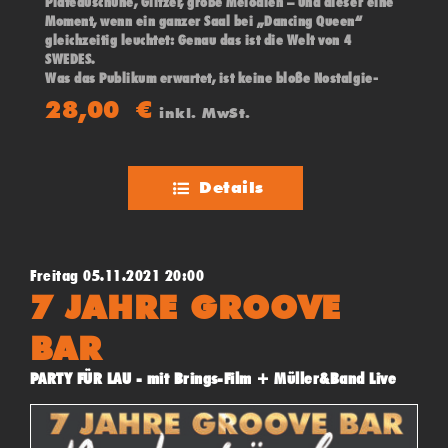
Plateauschuhe, Glitzer, große Melodien – und dieser eine
Moment, wenn ein ganzer Saal bei „Dancing Queen“
gleichzeitig leuchtet: Genau das ist die Welt von 4
SWEDES.
Was das Publikum erwartet, ist keine bloße Nostalgie-
Show, sondern ein konsequent live gespieltes
28,00
€
inkl. MwSt.
Konzerterlebnis. Hier stehen kraftvolle Band-
Performance, stimmliche Präzision und eine Dynamik im
Fokus, die ABBA nicht einfach kopiert, sondern würdig
zitiert
Details
Freitag 05.11.2021 20:00
7 JAHRE GROOVE
BAR
PARTY FÜR LAU - mit Brings-Film + Müller&Band Live