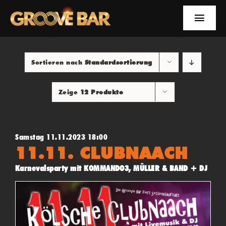
Zum
Inhalt
Toggle
springen
Naviga
EVENTS
Sortieren nach
Standardsortierung
NEWS
Zeige
12 Produkte
YOUTUBE
INFOS
Samstag 11.11.2023 18:00
11.11. CLUBNAACH
SUCHE
Karnevalsparty mit KOMMANDO3, MÜLLER & BAND + DJ
FACEBOOK
YOUTUBE