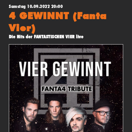
Stones.
Samstag 10.09.2022 20:00
Einlass ab 19 Uhr - Beginn 20 Uhr - (*"Pay what you want"
4 GEWINNT (Fanta
- Konzert)
Vier)
Die Hits der FANTASTISCHEN VIER live