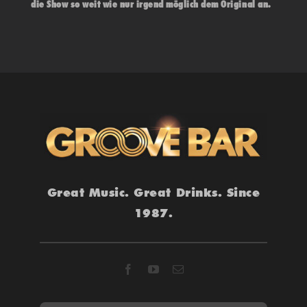
die Show so weit wie nur irgend möglich dem Original an.
Sängerin Christine Ladda schafft dabei mit ihrer
außergewöhnlichen Stimme, ihrer Verwandlungsfähigkeit
und ihrem Schauspieltalent eine nahezu perfekte Illusion
– Die professionelle musikalische Begleitung liefert eine
neunköpfige Band mit Bläsern und Background-Sängern.
1
2
…
24
Vor
Great Music. Great Drinks. Since
1987.