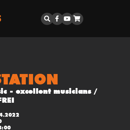
S
TATION
c - excellent musicians /
FREI
4.2022
0
8:00