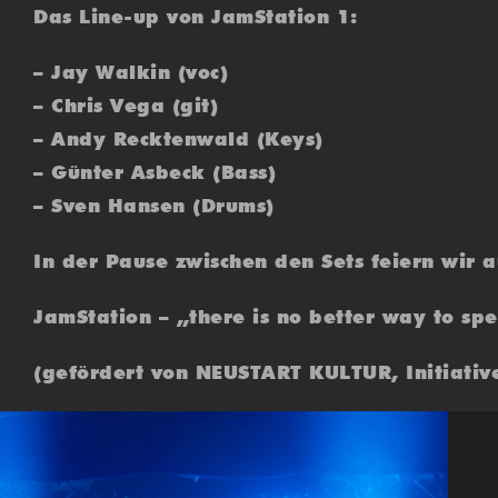
Das Line-up von JamStation 1:
– Jay Walkin (voc)
– Chris Vega (git)
– Andy Recktenwald (Keys)
– Günter Asbeck (Bass)
– Sven Hansen (Drums)
In der Pause zwischen den Sets feiern wir 
JamStation – „there is no better way to s
(gefördert von NEUSTART KULTUR, Initiativ