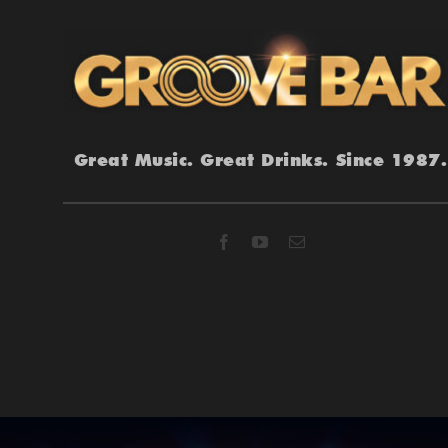
Great Music. Great Drinks. Since 1987.