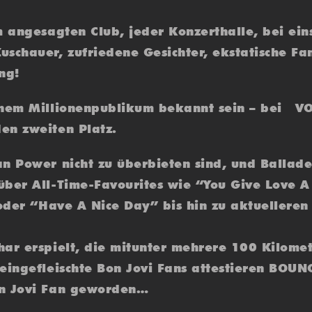
m angesagten Club, jeder Konzerthalle, bei ein
schauer, zufriedene Gesichter, ekstatische Fan
ng!
einem Millionenpublikum bekannt sein – bei V
en zweiten Platz.
an Power nicht zu überbieten sind, und Ballad
über All-Time-Favourites wie “You Give Love 
 oder “Have A Nice Day” bis hin zu aktuellere
ar erspielt, die mitunter mehrere 100 Kilomet
eingefleischte Bon Jovi Fans attestieren BOUN
on Jovi Fan geworden…