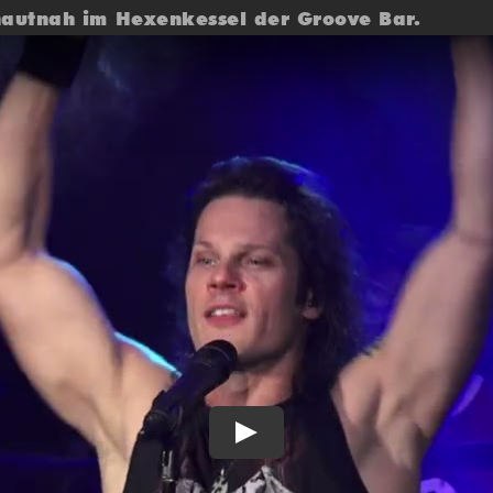
autnah im Hexenkessel der Groove Bar.
Play