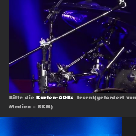
Bitte die
Karten-AGBs
lesen!(gefördert von
Medien – BKM)