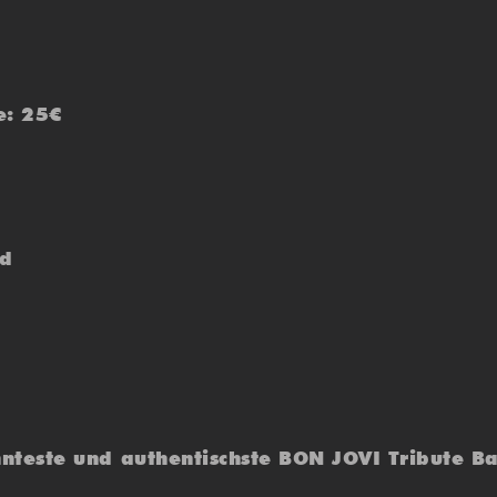
e: 25€
nd
teste und authentischste BON JOVI Tribute Ba