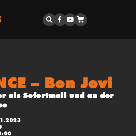
S
CE – Bon Jovi
er als Sofortmail und an der
se
11.2023
0
8:00