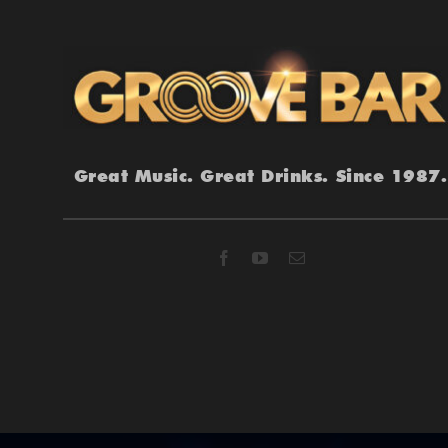
Great Music. Great Drinks. Since 1987.