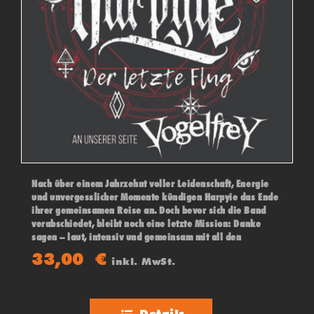
Nach über einem Jahrzehnt voller Leidenschaft, Energie
und unvergesslicher Momente kündigen Harpyie das Ende
ihrer gemeinsamen Reise an. Doch bevor sich die Band
verabschiedet, bleibt noch eine letzte Mission: Danke
sagen – laut, intensiv und gemeinsam mit all den
Menschen, die diesen Weg möglich gemacht haben. An
33,00
€
inkl. MwSt.
ihrer Seite: VOGELFREY.
Details