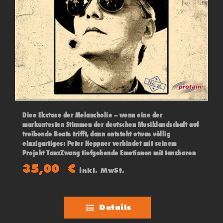
Diee Ekstase der Melancholie – wenn eine der
markantesten Stimmen der deutschen Musiklandschaft auf
treibende Beats trifft, dann entsteht etwas völlig
einzigartiges: Peter Heppner verbindet mit seinem
Projekt TanzZwang tiefgehende Emotionen mit tanzbaren
Tönen.
35,00
€
inkl. MwSt.
Details