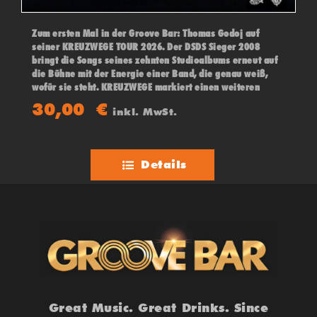
Zum ersten Mal in der Groove Bar: Thomas Godoj auf
seiner KREUZWEGE TOUR 2026. Der DSDS Sieger 2008
bringt die Songs seines zehnten Studioalbums erneut auf
die Bühne mit der Energie einer Band, die genau weiß,
wofür sie steht. KREUZWEGE markiert einen weiteren
konsequenten Schritt in der künstlerischen Entwicklung
30,00
€
inkl. MwSt.
des Musikers.
Details
Great Music. Great Drinks. Since