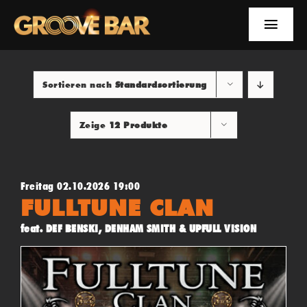
Zum
Inhalt
Toggle
springen
Naviga
EVENTS
Sortieren nach
Standardsortierung
NEWS
Zeige
12 Produkte
YOUTUBE
INFOS
Freitag 02.10.2026 19:00
FULLTUNE CLAN
SUCHE
feat. DEF BENSKI, DENHAM SMITH & UPFULL VISION
FACEBOOK
YOUTUBE