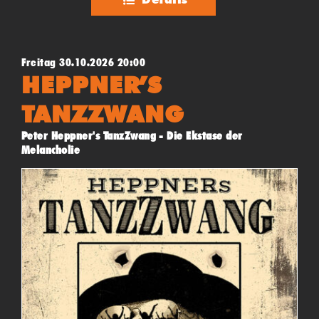
Freitag 30.10.2026 20:00
HEPPNER’S
TANZZWANG
Peter Heppner's TanzZwang - Die Ekstase der
Melancholie