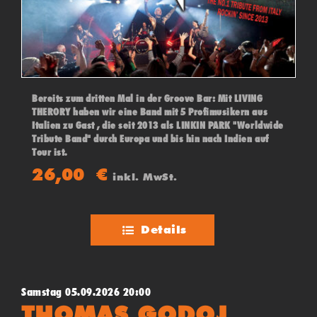
Bereits zum dritten Mal in der Groove Bar: Mit LIVING
THERORY haben wir eine Band mit 5 Profimusikern aus
Italien zu Gast , die seit 2013 als LINKIN PARK "Worldwide
Tribute Band" durch Europa und bis hin nach Indien auf
Tour ist.
Hier verbündet sich Energie mit Power mit Liebe zum
26,00
€
inkl. MwSt.
Detail! LIVING THEORY bringen Linkin Park auf dem Punkt
auf die Bühne und führen wie die Originale, durch eine
durchdachtes und einzigartiges Showkonzept.
Details
Samstag 05.09.2026 20:00
THOMAS GODOJ