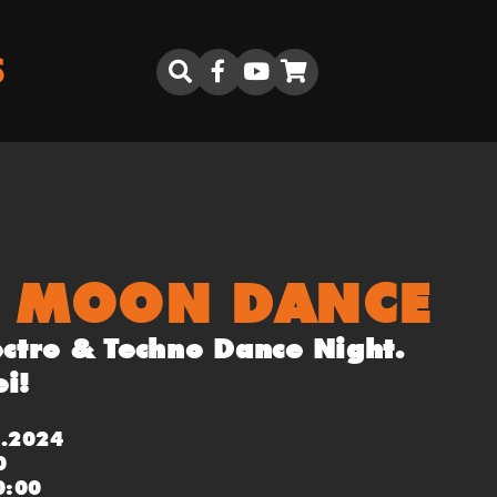
S
E MOON DANCE
ectro & Techno Dance Night.
ei!
2.2024
0
0:00