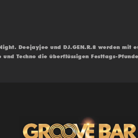
Night. Deejayjee und DJ.GEN.R.8 werden mit e
 und Techno die überflüssigen Festtags-Pfunde a