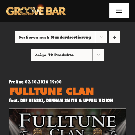
Zum
Inhalt
Toggle
springen
Naviga
EVENTS
Sortieren nach
Standardsortierung
NEWS
Zeige
12 Produkte
YOUTUBE
INFOS
Freitag 02.10.2026 19:00
FULLTUNE CLAN
SUCHE
feat. DEF BENSKI, DENHAM SMITH & UPFULL VISION
FACEBOOK
YOUTUBE