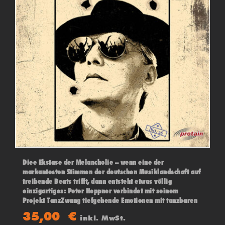
Diee Ekstase der Melancholie – wenn eine der
markantesten Stimmen der deutschen Musiklandschaft auf
treibende Beats trifft, dann entsteht etwas völlig
einzigartiges: Peter Heppner verbindet mit seinem
Projekt TanzZwang tiefgehende Emotionen mit tanzbaren
Tönen.
35,00
€
inkl. MwSt.