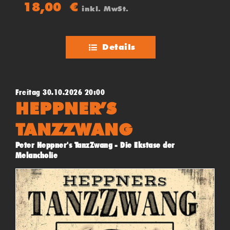
(Jamaika) und Upfull Vision (Trinidad & Tobago)
18,00
€
inkl. MwSt.
Details
Freitag 30.10.2026 20:00
HEPPNER’S
TANZZWANG
Peter Heppner's TanzZwang - Die Ekstase der
Melancholie