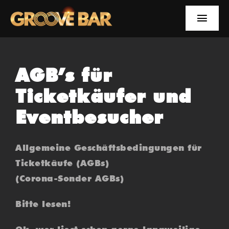
Zum
Inhalt
Toggle
springen
Naviga
EVENTS
AGB’s für
NEWS
Ticketkäufer und
YOUTUBE
Eventbesucher
INFOS
Allgemeine Geschäftsbedingungen für
Ticketkäufe (AGBs)
SUCHE
(Corona-Sonder AGBs)
FACEBOOK
Bitte lesen!
YOUTUBE