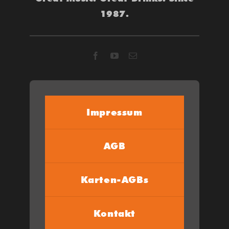
1987.
Impressum
AGB
Karten-AGBs
Kontakt