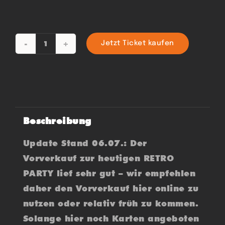
Jetzt Ticket kaufen
RETRO
-
70s
80s
&
Beschreibung
90s
Menge
Update Stand 06.07.: Der
Vorverkauf zur heutigen RETRO
PARTY lief sehr gut – wir empfehlen
daher den Vorverkauf hier online zu
nutzen oder relativ früh zu kommen.
Solange hier noch Karten angeboten