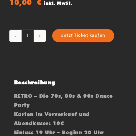
10,00
€
inkl. MwSt.
Jetzt Ticket kaufen
RETRO
-
70s
80s
&
Beschreibung
90s
Menge
RETRO – Die 70s, 80s & 90s Dance
Party
Karten im Vorverkauf und
Abendkasse: 10€
Einlass 19 Uhr – Beginn 20 Uhr