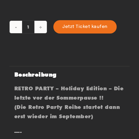
Jetzt Ticket kaufen
RETRO
-
70s
80s
&
Beschreibung
90s
Menge
RETRO PARTY – Holiday Edition – Die
letzte vor der Sommerpause !!
(Die Retro Party Reihe startet dann
erst wieder im September)
—-