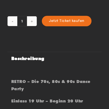
Jetzt Ticket kaufen
RETRO
-
70s
80s
&
Beschreibung
90s
Menge
RETRO – Die 70s, 80s & 90s Dance
Party
Einlass 19 Uhr – Beginn 20 Uhr