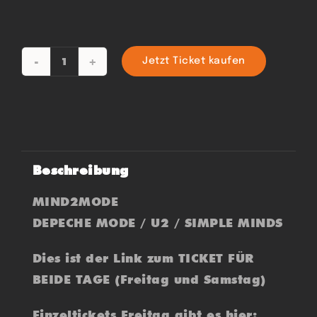
Jetzt Ticket kaufen
MIND
2
MODE
-
2
Beschreibung
Tage
Menge
MIND2MODE
DEPECHE MODE / U2 / SIMPLE MINDS
Dies ist der Link zum TICKET FÜR
BEIDE TAGE (Freitag und Samstag)
Einzeltickets Freitag gibt es hier: