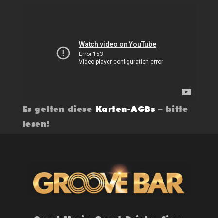
Es gelten diese
Karten-AGBs
– bitte
lesen!