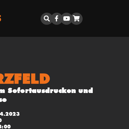
S
RZFELD
m Sofortausdrucken und
se
04.2023
0
8:00