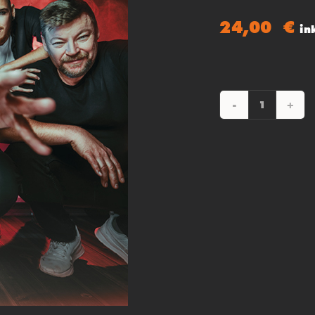
24,00
€
in
MAERZF
Menge