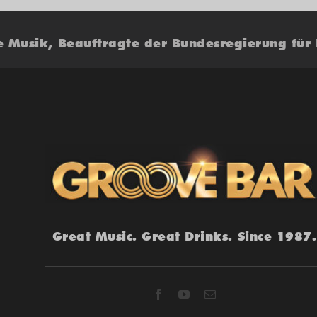
e Musik, Beauftragte der Bundesregierung für
Great Music. Great Drinks. Since 1987.