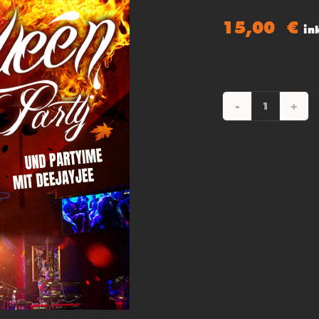
15,00
€
in
HALLO
PARTY
Menge