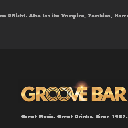
e Pflicht. Also los ihr Vampire, Zombies, Hor
Great Music. Great Drinks. Since 1987.