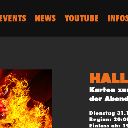
EVENTS
NEWS
YOUTUBE
INFO
HAL
Karten zu
der Aben
Dienstag 31.
Beginn: 20:0
Einlass ab: 1